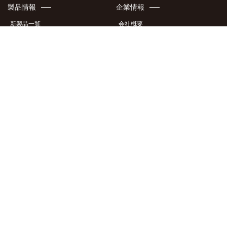
製品情報
企業情報
新製品一覧
会社概要
ケース・カバー
アクセスマップ
液晶フィルム・ガラス
地域貢献
イヤホン・オーディオ製品
特許・意匠
充電器
メディア掲載情報
製品カタログ
採用情報
サポート情報
このサイトについて
製品適合表
サイトポリシー
製品サポート情報
サイトマップ
商品画像ダウンロード
個人情報保護方針
商標について
お問い合わせ
個人向けお問い合わせフォーム
法人向けお問い合わせフォーム
Inquiry for international