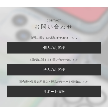
イプ 2.1A ブラック
イプ 2.1A シルバー
イプ 2.1A ゴールド
LightningコネクタAC
LightningコネクタAC
USB Type-C & Lightn
充電器タフケーブルタ
充電器タフケーブルタ
ing USBケーブル 2m
イプ 2.1A レッド
イプ 2.1A ブルー
ホワイト/ストレート
CONTACT
お問い合わせ
製品に関するお問い合わせはこちら
個人のお客様