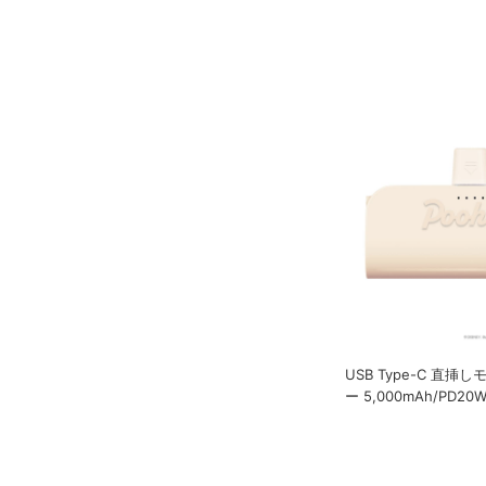
USB Type-C 直
ー 5,000mAh/PD2
ん]