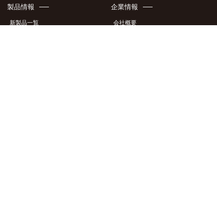
製品情報
企業情報
新製品一覧
会社概要
ケース・カバー
アクセスマップ
液晶フィルム・ガラス
地域貢献
イヤホン・オーディオ製品
特許・意匠
充電器
メディア掲載情報
製品カタログ
採用情報
サポート情報
このサイトについて
製品適合表
サイトポリシー
製品サポート情報
サイトマップ
商品画像ダウンロード
個人情報保護方針
商標について
お問い合わせ
個人向けお問い合わせフォーム
法人向けお問い合わせフォーム
Inquiry for international