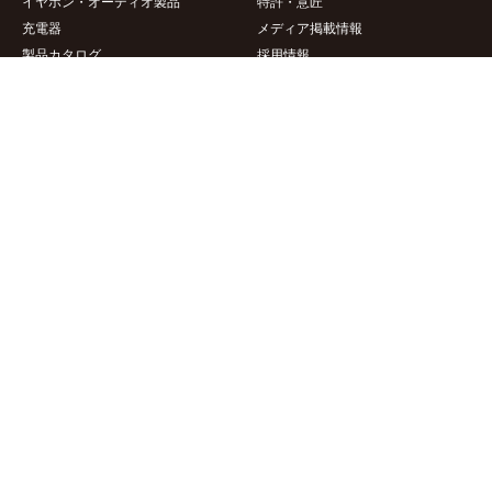
イヤホン・オーディオ製品
特許・意匠
充電器
メディア掲載情報
製品カタログ
採用情報
サポート情報
このサイトについて
製品適合表
サイトポリシー
製品サポート情報
サイトマップ
商品画像ダウンロード
個人情報保護方針
商標について
お問い合わせ
個人向けお問い合わせフォーム
法人向けお問い合わせフォーム
Inquiry for international
Copyright © PGA Co., Ltd. All Rights Reserved.