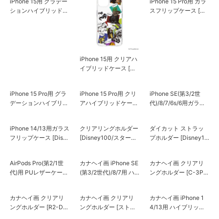
iPhone 15 Pro用 ガラ
スフリップケース [ス
ター・ウォーズ]
iPhone 15用 グラデー
iPhone 15用 クリアハ
ションハイブリッドケ
イブリッドケース [ス
ース [スター・ウォー
ター・ウォーズ]
ズ]
iPhone 15 Pro用 グラ
iPhone 15 Pro用 クリ
iPhone SE(第3/2世
デーションハイブリッ
アハイブリッドケース
代)/8/7/6s/6用ガラス
ドケース [スター・ウ
[スター・ウォーズ]
フリップケース [Disn
ォーズ]
ey100/スター・ウォ
iPhone 14/13用ガラス
クリアリングホルダー
ダイカット ストラッ
ーズ]
フリップケース [Disn
[Disney100/スター・
プホルダー [Disney10
ey100/スター・ウォ
ウォーズ]
0/スター・ウォーズ]
ーズ]
AirPods Pro(第2/1世
カナヘイ画 iPhone SE
カナヘイ画 クリアリ
代)用 PUレザーケース
(第3/2世代)/8/7用 ハ
ングホルダー [C-3P
[スター・ウォーズ ロ
イブリッドケース [パ
O]
ゴ]
ターン]
カナヘイ画 クリアリ
カナヘイ画 クリアリ
カナヘイ画 iPhone 1
ングホルダー [R2-D2
ングホルダー [ストー
4/13用 ハイブリッド
&BB-8]
ムトルーパー]
ケース [パターン]