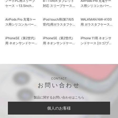
ノートPC用スリーブ
8～11inch タブレット
AirPods Pro 充電ケー
ケース ～13.5inch
対応 スリーブケース
ス用シリコンカバー
［ロゴ］
[ダース・ベイダー]
ロゴ
AirPods Pro 充電ケー
iPod touch用(第7/6/5
WALKMAN NW-A100
ス用シリコンカバー
世代)用ガラスタフケ
用 ガラスタフケース
ダース・ベイダー
ース [ロゴ/ブラック]
[ロゴ/ブラック]
iPhoneSE（第2世代）
iPhoneSE（第2世代）
iPhone 11用 ネオンサ
用 ネオンサンドケー
用 ネオンサンドケー
ンドケース [ロゴ/ブル
ス [ロゴ/ブルー＆レッ
ス [ロゴ/グリーン&イ
ー＆レッド]
ド]
エロー]
CONTACT
お問い合わせ
製品に関するお問い合わせはこちら